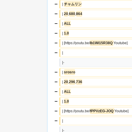
−
| 
チャムリン
−
| 
20
,
680
,
864
−
| 
ALL
−
| 
1.0
−
| [https://youtu.be/
Ib1Wi15R38Q 
Youtube]
−
|  
|-
−
| 
srosro
−
| 
20
,
296
,
736
−
| 
ALL
−
| 
1.0
−
| [https://youtu.be/
fPPVzEG-JOQ 
Youtube]
−
|  
|-