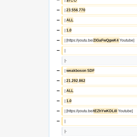
−
| 
23
,
556
,
770
−
| 
ALL
−
| 
1.0
−
| [https://youtu.be/
ZiGaFwQgwK4 
Youtube]
−
|  
|-
−
| 
weakboson SDF
−
| 
21
,
292
,
862
−
| 
ALL
−
| 
1.0
−
| [https://youtu.be/
tEZhYwKDLi0 
Youtube]
−
|  
|-