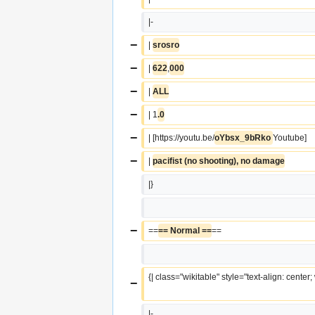
|-
−
| 
srosro
−
| 
622
,
000
−
| 
ALL
−
| 1
.0
−
| [https://youtu.be/
oYbsx_9bRko 
Youtube]
−
| 
pacifist (no shooting), no damage
|}
−
==
== Normal ==
==
{| class="wikitable" style="text-align: center
−
|-