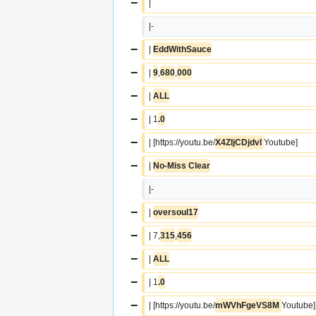
−
|  
|-
−
| 
EddWithSauce
−
| 
9
,
680
,
000
−
| 
ALL
−
| 1
.0
−
| [https://youtu.be/
X4ZljCDjdvI 
Youtube]
−
| 
No-Miss Clear
|-
−
| 
oversoul17
−
| 7,
315
,
456
−
| 
ALL
−
| 1
.0
−
| [https://youtu.be/
mWVhFgeVS8M 
Youtube]