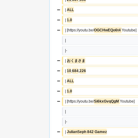
−
| 
ALL
−
| 
1.0
−
| [https://youtu.be/
OGCHwEQo6t4 
Youtube]
|  
|-
−
| 
おくまさま
−
| 
10
,
684
,
226
−
| 
ALL
−
| 
1.0
−
| [https://youtu.be/
Si6kxGvqQgM 
Youtube]
|  
|-
−
| 
JulianSeph 842 Gamez