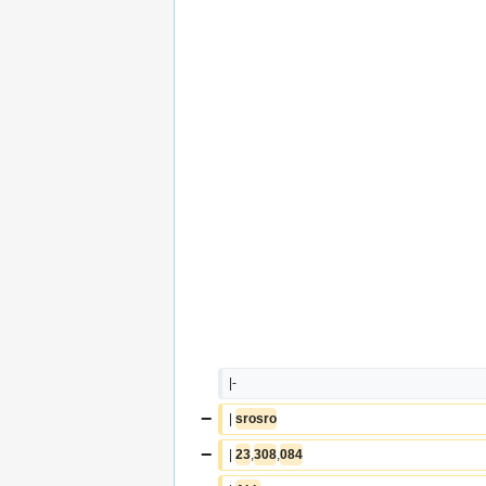
|-
−
| 
srosro
−
| 
23
,
308
,
084