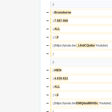
|-
−
| 
Brunoborne
−
| 
7
,
587
,
068
−
| 
ALL
−
| 1
.0
−
| [https://youtu.be/
_L6tdCQoibo 
Youtube]
−
|  
|-
−
| 
HIEN
−
| 
4
,
039
,
922
−
| 
ALL
−
| 1
.0
−
| [https://youtu.be/
DMQdudMfABc 
Youtube]
−
|  