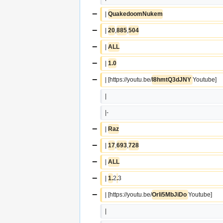
−
| 
QuakedoomNukem
−
| 
20
,
885
,
504
−
| 
ALL
−
| 
1.0
−
| [https://youtu.be/
l8hmtQ3dJNY 
Youtube]
|
|-
−
| 
Raz
−
| 
17
,
693
,
728
−
| 
ALL
−
| 
1.
2
.
3
−
| [https://youtu.be/
Orli5MbJiDo 
Youtube]
|  