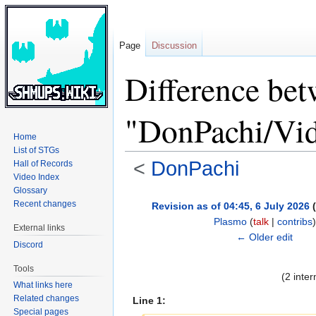
Page
Discussion
Difference bet
"DonPachi/Vid
Home
List of STGs
<
DonPachi
Hall of Records
Video Index
Glossary
Jump
Jump
Recent changes
Revision as of 04:45, 6 July 2026
(
to
to
Plasmo
(
talk
|
contribs
)
External links
navigation
search
← Older edit
Discord
Tools
(2 inte
What links here
Related changes
Line 1:
Special pages