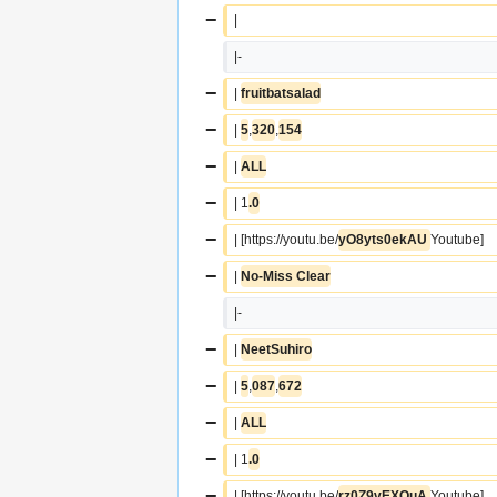
−
|  
|-
−
| 
fruitbatsalad
−
| 
5
,
320
,
154
−
| 
ALL
−
| 1
.0
−
| [https://youtu.be/
yO8yts0ekAU 
Youtube]
−
| 
No-Miss Clear
|-
−
| 
NeetSuhiro
−
| 
5
,
087
,
672
−
| 
ALL
−
| 1
.0
−
| [https://youtu.be/
rz0Z9vEXOuA 
Youtube]