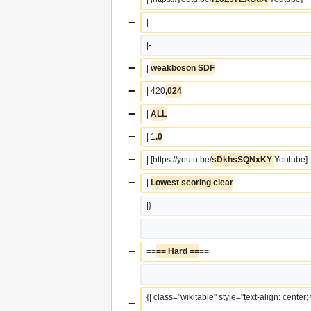
−
|  
|-
−
| 
weakboson SDF
−
| 420
,024
−
| 
ALL
−
| 1
.0
−
| [https://youtu.be/
sDkhsSQNxKY 
Youtube]
−
| 
Lowest scoring clear
|}
−
==
== Hard ==
==
{| class="wikitable" style="text-align: center
−