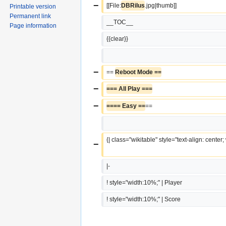
−
[[File:
DBRilus
.jpg|thumb]]
Printable version
Permanent link
__TOC__
Page information
{{clear}}
−
== 
Reboot Mode ==
−
=== All Play ===
−
==== Easy ==
==
{| class="wikitable" style="text-align: center
−
|-
! style="width:10%;" | Player
! style="width:10%;" | Score