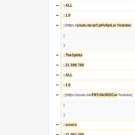
−
| 
ALL
−
| 
1.0
−
| [https://
youtu
.
be
/
qrCpHv6jnLw Youtube
]
|  
|-
−
| 
TheSphits
−
| 
21
,
598
,
760
−
| 
ALL
−
| 
1.0
−
| [https://youtu.be/
FlFC0b3RDCw 
Youtube]
|  
|-
−
| 
srosro
−
| 
21
,
067
,
350