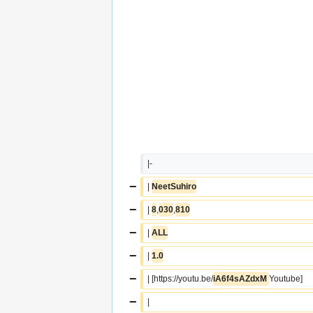
|-
−
| 
NeetSuhiro
−
| 
8
,
030
,
810
−
| 
ALL
−
| 
1.0
−
| [https://youtu.be/
iA6f4sAZdxM 
Youtube]
−
|  