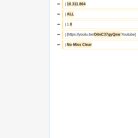
−
| 
10
,
311
,
864
−
| 
ALL
−
| 1.
0
−
| [https://youtu.be/
O4nC37gyQxw 
Youtube]
−
| 
No
-
Miss Clear