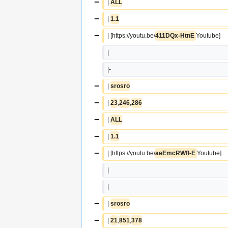
−
| 
ALL
−
| 
1.1
−
| [https://youtu.be/
411DQx-HtnE 
Youtube]
|  
|-
−
| 
srosro
−
| 
23
,
246
,
286
−
| 
ALL
−
| 
1.1
−
| [https://youtu.be/
aeEmcRWfl-E 
Youtube]
|  
|-
−
| 
srosro
−
| 
21
,
851
,
378