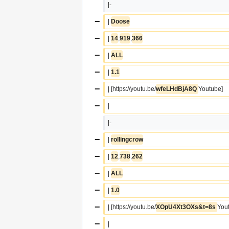
|-
−
| 
Doose
−
| 
14
,
919
,
366
−
| 
ALL
−
| 
1.1
−
| [https://youtu.be/
wfeLHdBjA8Q 
Youtube]
−
|  
|-
−
| 
rollingcrow
−
| 
12
,
738
,
262
−
| 
ALL
−
| 
1.0
−
| [https://youtu.be/
XOpU4Xt3OXs&t=8s 
You
−
|  