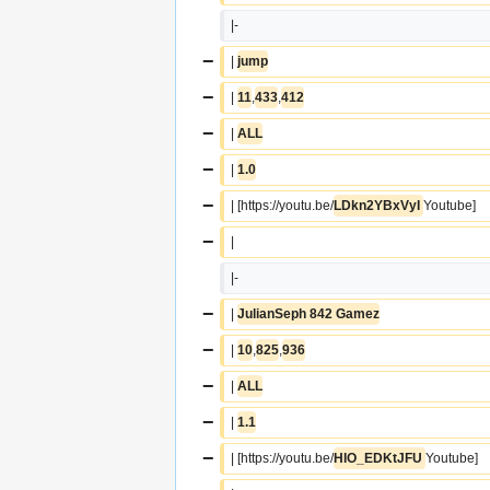
|-
−
| 
jump
−
| 
11
,
433
,
412
−
| 
ALL
−
| 
1.0
−
| [https://youtu.be/
LDkn2YBxVyI 
Youtube]
−
|  
|-
−
| 
JulianSeph 842 Gamez
−
| 
10
,
825
,
936
−
| 
ALL
−
| 
1.1
−
| [https://youtu.be/
HIO_EDKtJFU 
Youtube]